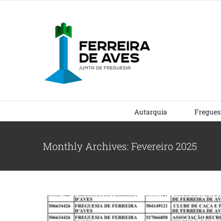
Skip
to
content
Autarquia
Fregues
Subvenções
Monthly Archives:
Fevereiro 2025