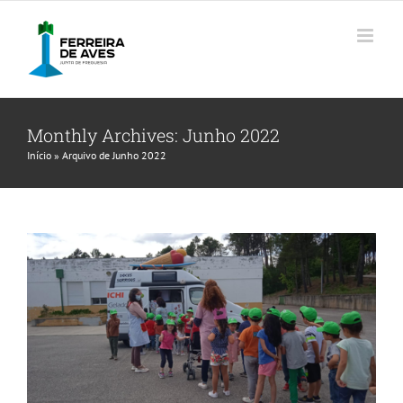
Skip
to
content
Monthly Archives:
Junho 2022
Dia da Criança 2022
Início
»
Arquivo de Junho 2022
Noticias