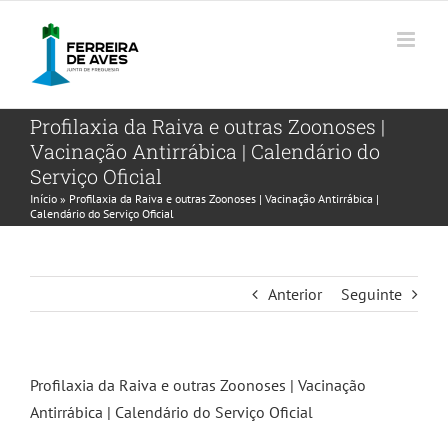
Skip
to
content
Profilaxia da Raiva e outras Zoonoses |
Vacinação Antirrábica | Calendário do
Serviço Oficial
Início
»
Profilaxia da Raiva e outras Zoonoses | Vacinação Antirrábica |
Calendário do Serviço Oficial
Anterior
Seguinte
Profilaxia da Raiva e outras Zoonoses | Vacinação
Antirrábica | Calendário do Serviço Oficial