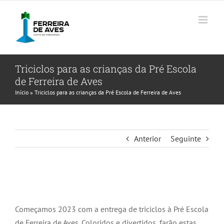
Skip
to
content
Triciclos para as crianças da Pré Escola
de Ferreira de Aves
Início
»
Triciclos para as crianças da Pré Escola de Ferreira de Aves
Anterior
Seguinte
Começamos 2023 com a entrega de triciclos à Pré Escola
de Ferreira de Aves. Coloridos e divertidos, farão estas